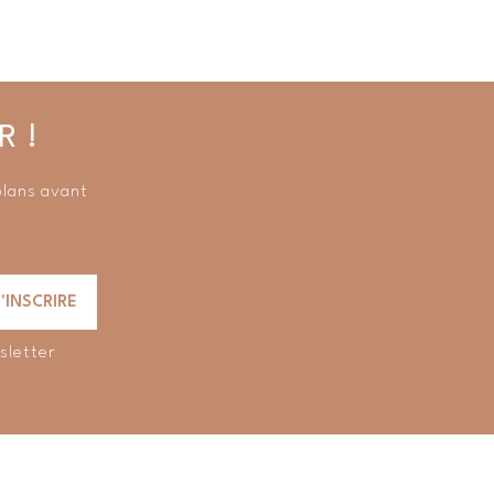
R !
plans avant
sletter