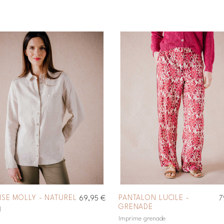
ISE MOLLY - NATUREL
PANTALON LUCILE -
69,95 €
7
GRENADE
l
Imprime grenade