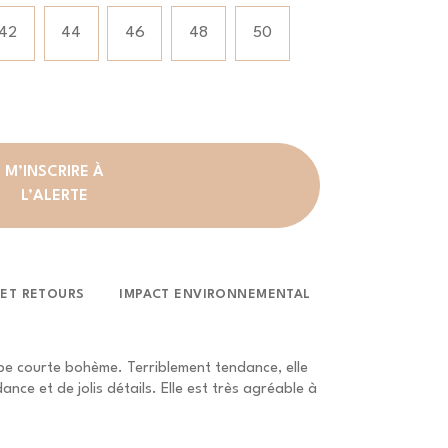
42
44
46
48
50
M’INSCRIRE À
L’ALERTE
 ET RETOURS
IMPACT ENVIRONNEMENTAL
be courte bohème. Terriblement tendance, elle
nce et de jolis détails. Elle est très agréable à