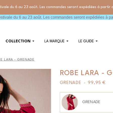
tivale du 6 au 23 août. Les commandes seront expédiées à partir 
stivale du 6 au 23 août. Les commandes seront expédiées à par
COLLECTION
LA MARQUE
LE GUIDE
E LARA - GRENADE
ROBE LARA - 
GRENADE
-
99,95 €
Couleur
GRENADE