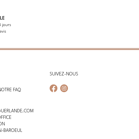
LE
4 jours
avis
SUIVEZ-NOUS
NOTRE FAQ
Facebook
Instagram
GUERLANDE.COM
FFICE
ON
N-BAROEUL