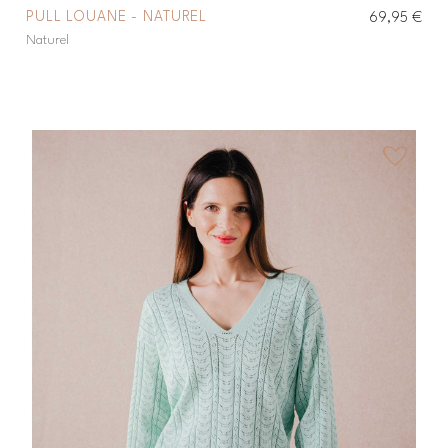
PULL LOUANE - NATUREL
69,95 €
Naturel
favorite_border