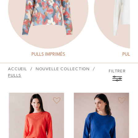
PULLS IMPRIMÉS
PULLS 
ACCUEIL
NOUVELLE COLLECTION
FILTRER
PULLS
favorite_border
favorite_border