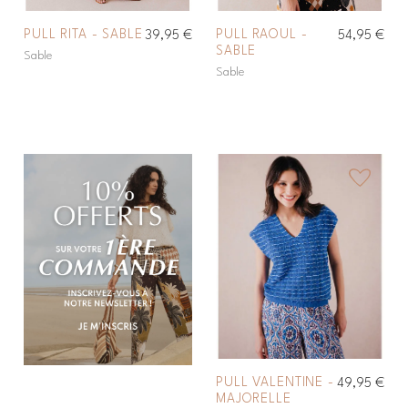
PULL RITA - SABLE
PULL RAOUL -
39,95 €
54,95 €
SABLE
Sable
Sable
favorite_border
PULL VALENTINE -
49,95 €
MAJORELLE