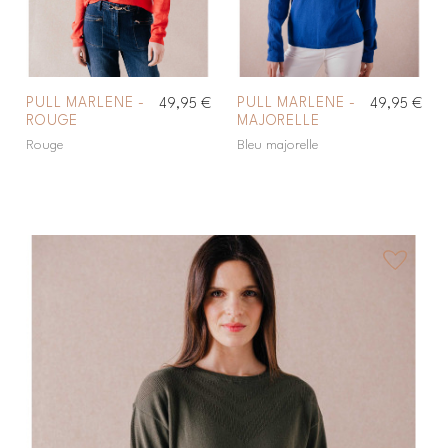
PULL MARLENE -
PULL MARLENE -
49,95 €
49,95 €
ROUGE
MAJORELLE
Rouge
Bleu majorelle
favorite_border