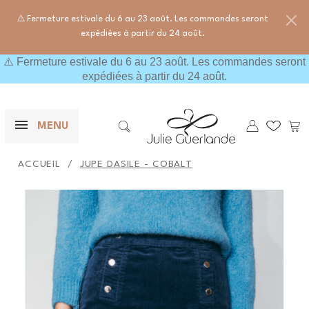
⚠️ Fermeture estivale du 6 au 23 août. Les commandes seront
expédiées à partir du 24 août.
⚠️ Fermeture estivale du 6 au 23 août. Les commandes seront
expédiées à partir du 24 août.
×
F
Mes wishl
Pani
MENU

Rechercher
ACCUEIL
JUPE DASILE - COBALT