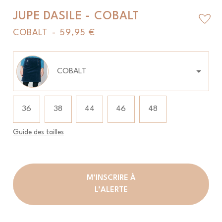
JUPE DASILE - COBALT
favorite_border
COBALT
-
59,95 €
Couleur
COBALT
Taille
Taille
36
38
44
46
48
Guide des tailles
M’INSCRIRE À
L’ALERTE