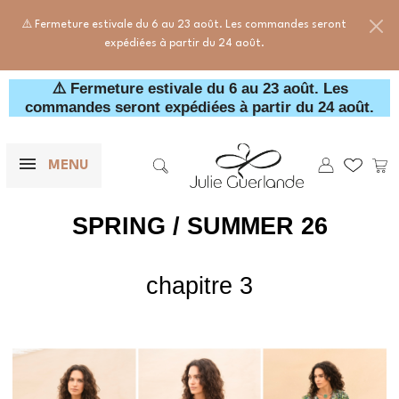
⚠️ Fermeture estivale du 6 au 23 août. Les commandes seront
expédiées à partir du 24 août.
⚠️ Fermeture estivale du 6 au 23 août. Les
commandes seront expédiées à partir du 24 août.
×
F
Mes wishl
Pani
MENU

Rechercher
SPRING / SUMMER 26
chapitre 3