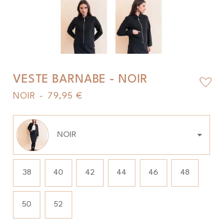
VESTE BARNABE - NOIR
favorite_border
NOIR
-
79,95 €
Couleur
NOIR
Taille
Taille
38
40
42
44
46
48
50
52