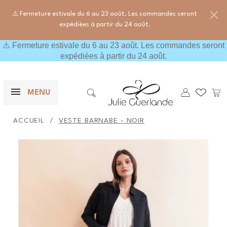
⚠️ Fermeture estivale du 6 au 23 août. Les commandes seront
expédiées à partir du 24 août.
⚠️ Fermeture estivale du 6 au 23 août. Les commandes seront
expédiées à partir du 24 août.
×
F
Mes wishl
Pani
MENU

Rechercher
ACCUEIL
VESTE BARNABE - NOIR