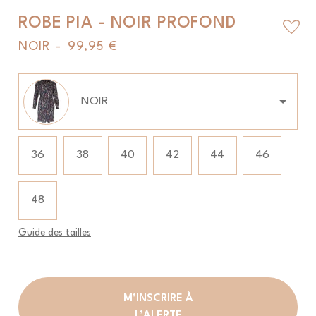
ROBE PIA - NOIR PROFOND
favorite_border
NOIR
-
99,95 €
Couleur
NOIR
Taille
Taille
36
38
40
42
44
46
48
Guide des tailles
M’INSCRIRE À
L’ALERTE