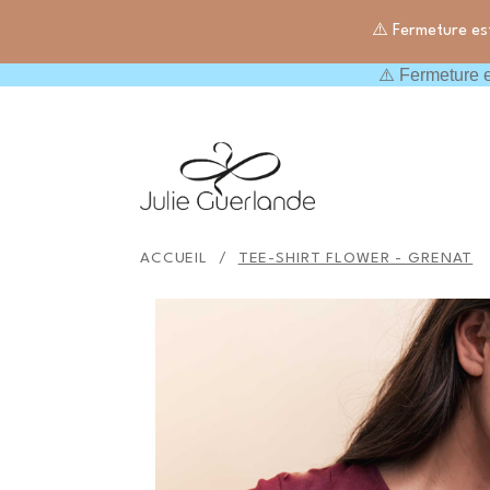
⚠️ Fermeture es
⚠️ Fermeture e

Rechercher
ACCUEIL
TEE-SHIRT FLOWER - GRENAT