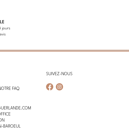
LE
4 jours
avis
SUIVEZ-NOUS
NOTRE FAQ
Facebook
Instagram
GUERLANDE.COM
FFICE
ON
N-BAROEUL