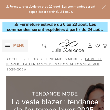
⚠️ Fermeture estivale du 6 au 23 août. Les commandes seront
expédiées à partir du 24 août.
⚠️ Fermeture estivale du 6 au 23 août. Les
commandes seront expédiées à partir du 24 août.
×
F
Mes wishl
Pani
MENU

Rechercher
ACCUEIL
BLOG
TENDANCES MODE
LA VESTE
BLAZER : LA TENDANCE DE SAISON AUTOMNE-HIVER
2025-2026
TENDANCE MODE
La veste blazer : tendance
de l'automne-hiver 2025-