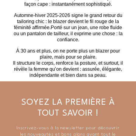
façon cape : instantanément sophistiqué.
Automne-hiver 2025-2026 signe
le grand retour du
tailoring chic
: le blazer devient le fil rouge de la
féminité affirmée.Porté sur un jean, une robe fluide
ou un pantalon de tailleur, il exprime une chose :
la
confiance
.
À 30 ans et plus, on ne porte plus un blazer pour
plaire, mais pour
se plaire
.
Il structure le corps, renforce la posture, et surtout, il
révèle la femme qu’on devient : assurée, élégante,
indépendante et bien dans sa peau.
SOYEZ LA PREMIÈRE À
TOUT SAVOIR !
Inscrivez-vous à la newsletter pour découvrir
les nouveautés et bons plans avant tout le