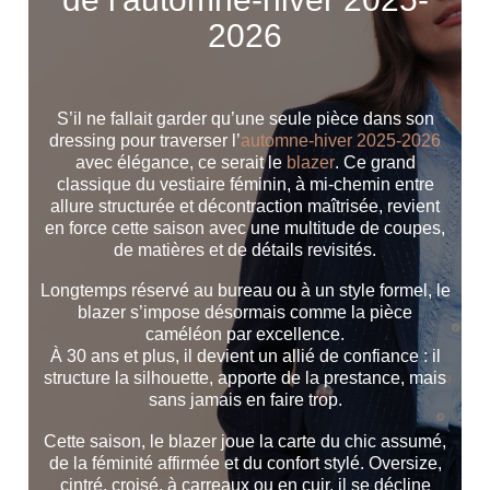
2026
S’il ne fallait garder qu’une seule pièce dans son
dressing pour traverser l’
automne-hiver 2025-2026
avec élégance, ce serait
le
blazer
. Ce grand
classique du vestiaire féminin, à mi-chemin entre
allure structurée et décontraction maîtrisée, revient
en force cette saison avec une multitude de
coupes,
de matières et de détails revisités
.
Longtemps réservé au bureau ou à un style formel, le
blazer s’impose désormais comme
la pièce
caméléon
par excellence.
À 30 ans et plus, il devient un
allié de confiance
: il
structure la silhouette, apporte de la prestance, mais
sans jamais en faire trop.
Cette saison, le blazer joue la carte du
chic assumé
,
de la
féminité affirmée
et du
confort stylé
. Oversize,
cintré, croisé, à carreaux ou en cuir, il se décline