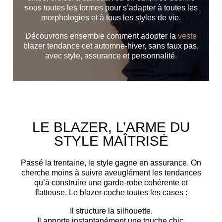
sous toutes les formes pour
s’adapter à toutes les
morphologies
et à tous les styles de vie.
Découvrons ensemble
comment adopter la
veste
blazer tendance
cet automne-hiver, sans faux pas,
avec style, assurance et personnalité.
LE BLAZER, L’ARME DU
STYLE MAÎTRISÉ
Passé la trentaine, le style gagne en assurance. On
cherche moins à suivre aveuglément les tendances
qu’à construire une
garde-robe cohérente et
flatteuse
. Le blazer coche toutes les cases :
Il structure la silhouette.
Il apporte instantanément une touche chic.